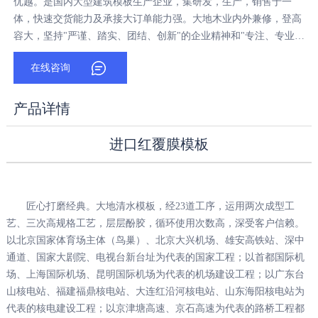
优越。是国内大型建筑模板生产企业，集研发，生产，销售于一
体，快速交货能力及承接大订单能力强。大地木业内外兼修，登高
容大，坚持"严谨、踏实、团结、创新"的企业精神和"专注、专业、
效率、效果"的企业宗旨，追求品质，走出了一条坚定执着的发展
在线咨询
之路。
产品详情
进口红覆膜模板
匠心打磨经典。大地清水模板，经23道工序，运用两次成型工
艺、三次高规格工艺，层层酚胶，循环使用次数高，深受客户信赖。
以北京国家体育场主体（鸟巢）、北京大兴机场、雄安高铁站、深中
通道、国家大剧院、电视台新台址为代表的国家工程；以首都国际机
场、上海国际机场、昆明国际机场为代表的机场建设工程；以广东台
山核电站、福建福鼎核电站、大连红沿河核电站、山东海阳核电站为
代表的核电建设工程；以京津塘高速、京石高速为代表的路桥工程都