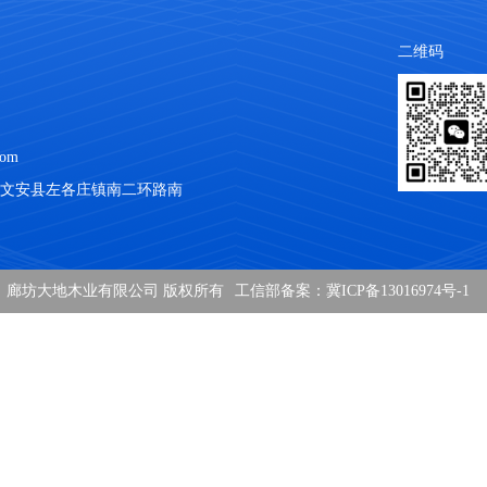
二维码
com
文安县左各庄镇南二环路南
廊坊大地木业有限公司 版权所有
工信部备案：冀ICP备13016974号-1